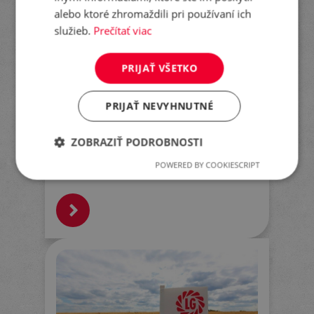
alebo ktoré zhromaždili pri používaní ich
služieb.
Prečítať viac
LG AIKIDO - VYSOKO
PRIJAŤ VŠETKO
ÚRODNÁ, ZDRAVÁ
PRIJAŤ NEVYHNUTNÉ
OSINATKA S
KVALITOU A
ZOBRAZIŤ PODROBNOSTI
POWERED BY COOKIESCRIPT