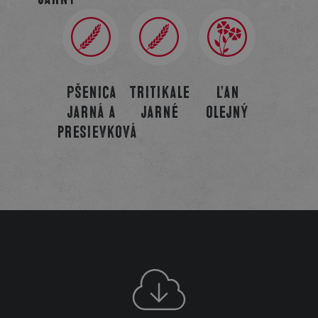
Pšenica
Tritikale
Ľan
jarná a
jarné
olejný
presievková