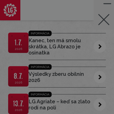
INFORMÁCIA
Kanec, ten má smolu
1.7.
skrátka, LG Abrazo je
2026
osinatka
INFORMÁCIA
Výsledky zberu obilnín
8.7.
2026
2026
INFORMÁCIA
LG Agriate – keď sa zlato
13.7.
rodí na poli
2026