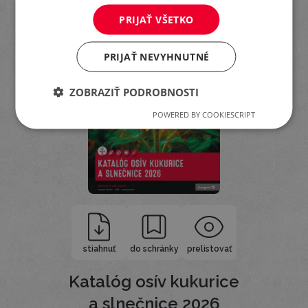
PRIJAŤ VŠETKO
PRIJAŤ NEVYHNUTNÉ
ZOBRAZIŤ PODROBNOSTI
POWERED BY COOKIESCRIPT
stiahnuť
do schránky
prelistovať
Katalóg osív kukurice
a slnečnice 2026