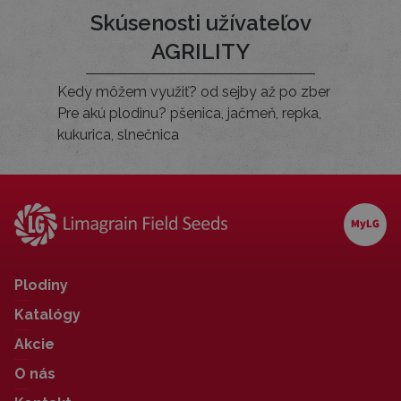
Skúsenosti užívateľov
AGRILITY
Kedy môžem využiť? od sejby až po zber
Pre akú plodinu? pšenica, jačmeň, repka,
kukurica, slnečnica
Plodiny
Katalógy
Akcie
O nás