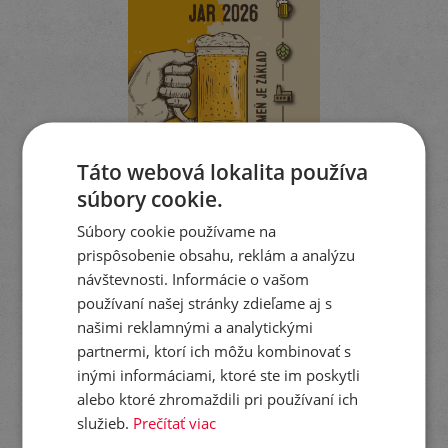
Táto webová lokalita používa
súbory cookie.
Súbory cookie používame na
prispôsobenie obsahu, reklám a analýzu
návštevnosti. Informácie o vašom
používaní našej stránky zdieľame aj s
stiahnuť
do schránky
prelistovať
našimi reklamnými a analytickými
partnermi, ktorí ich môžu kombinovať s
KATALÓG ODRÔD
inými informáciami, ktoré ste im poskytli
OBILNÍN, HRACHU
alebo ktoré zhromaždili pri používaní ich
A ĽANU 2026
služieb.
Prečítať viac