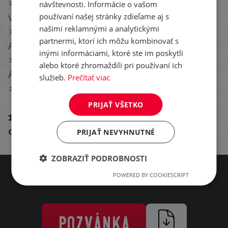
➢ Zrnové hybridy LG, šľachtenie Danubia
návštevnosti. Informácie o vašom
používaní našej stránky zdieľame aj s
v praxi
našimi reklamnými a analytickými
➢ Novinky v šľachtení ozimín: LG Aikido, LG
partnermi, ktorí ich môžu kombinovať s
Abrazo, LG Zorica, Livada
inými informáciami, ktoré ste im poskytli
➢ Silážne hybridy LGAN, pomocný nástroj
alebo ktoré zhromaždili pri používaní ich
Agrility
služieb.
Prečítať viac
➢ Ponuka slnečníc
PRIJAŤ VŠETKO
12:45 Ukončenie seminára a spoločný
obed
PRIJAŤ NEVYHNUTNÉ
ZOBRAZIŤ PODROBNOSTI
POWERED BY COOKIESCRIPT
pozvánka