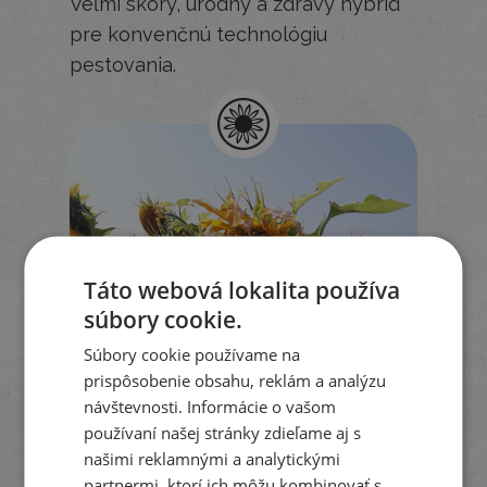
Veľmi skorý, úrodný a zdravý hybrid
pre konvenčnú technológiu
pestovania.
Táto webová lokalita používa
súbory cookie.
Súbory cookie používame na
prispôsobenie obsahu, reklám a analýzu
návštevnosti. Informácie o vašom
používaní našej stránky zdieľame aj s
našimi reklamnými a analytickými
LG 54.92 HO CL
partnermi, ktorí ich môžu kombinovať s