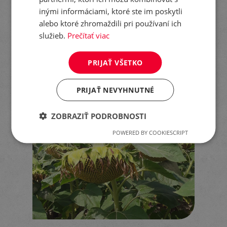
inými informáciami, ktoré ste im poskytli
alebo ktoré zhromaždili pri používaní ich
služieb.
Prečítať viac
Overený veľmi skorý hybrid so
stabilne vysokým podielom kyseliny
PRIJAŤ VŠETKO
olejovej.
PRIJAŤ NEVYHNUTNÉ
ZOBRAZIŤ PODROBNOSTI
POWERED BY COOKIESCRIPT