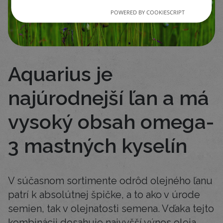
POWERED BY COOKIESCRIPT
Aquarius je
najúrodnejší ľan a má
vysoký obsah omega-
3 mastných kyselín
V súčasnom sortimente odrôd olejného ľanu
patrí k absolútnej špičke, a to ako v úrode
semien, tak v olejnatosti semena. Vďaka tejto
kombinácii dosahuje najvyšší výnos oleja