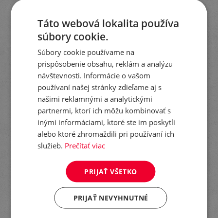
Táto webová lokalita používa
KTO JE LIMAGRAIN
súbory cookie.
Súbory cookie používame na
prispôsobenie obsahu, reklám a analýzu
Limagrain je spoľahlivý
návštevnosti. Informácie o vašom
a dôveryhodný partner pre
používaní našej stránky zdieľame aj s
farmárov na celom svete už
našimi reklamnými a analytickými
viac ako 60 rokov.
partnermi, ktorí ich môžu kombinovať s
inými informáciami, ktoré ste im poskytli
alebo ktoré zhromaždili pri používaní ich
služieb.
Prečítať viac
PRIJAŤ VŠETKO
PRIJAŤ NEVYHNUTNÉ