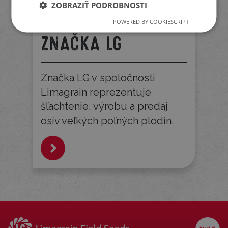
ZOBRAZIŤ PODROBNOSTI
POWERED BY COOKIESCRIPT
ZNAČKA LG
Značka LG v spoločnosti
Limagrain reprezentuje
šľachtenie, výrobu a predaj
osív veľkých poľných plodín.