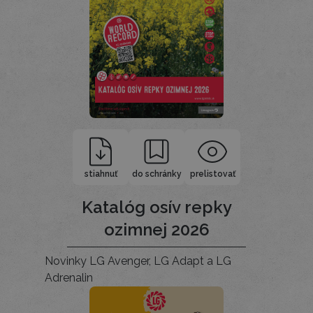
stiahnuť
do schránky
prelistovať
Katalóg osív repky
ozimnej 2026
Novinky LG Avenger, LG Adapt a LG
Adrenalin