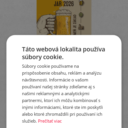
Táto webová lokalita používa
súbory cookie.
Súbory cookie používame na
prispôsobenie obsahu, reklám a analýzu
návštevnosti. Informácie o vašom
používaní našej stránky zdieľame aj s
stiahnuť
do schránky
prelistovať
našimi reklamnými a analytickými
partnermi, ktorí ich môžu kombinovať s
KATALÓG ODRÔD
inými informáciami, ktoré ste im poskytli
OBILNÍN, HRACHU
alebo ktoré zhromaždili pri používaní ich
A ĽANU 2026
služieb.
Prečítať viac