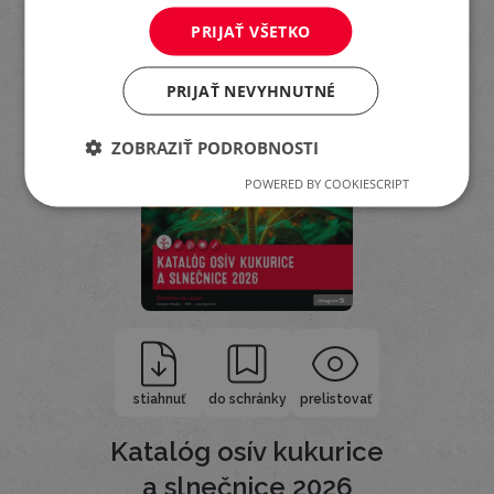
PRIJAŤ VŠETKO
PRIJAŤ NEVYHNUTNÉ
ZOBRAZIŤ PODROBNOSTI
POWERED BY COOKIESCRIPT
stiahnuť
do schránky
prelistovať
Katalóg osív kukurice
a slnečnice 2026