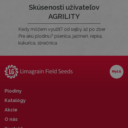
Skúsenosti užívateľov
AGRILITY
Kedy môžem využiť? od sejby až po zber
Pre akú plodinu? pšenica, jačmeň, repka,
kukurica, slnečnica
Plodiny
Katalógy
Akcie
O nás