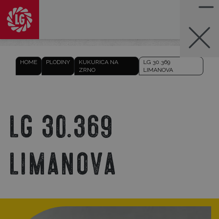
HOME
PLODINY
KUKURICA NA
LG 30.369
ZRNO
LIMANOVA
LG 30.369
Limanova