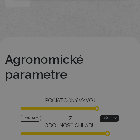
Agronomické
parametre
POČIATOČNÝ VÝVOJ
7
POMALÝ
RÝCHLY
ODOLNOSŤ CHLADU