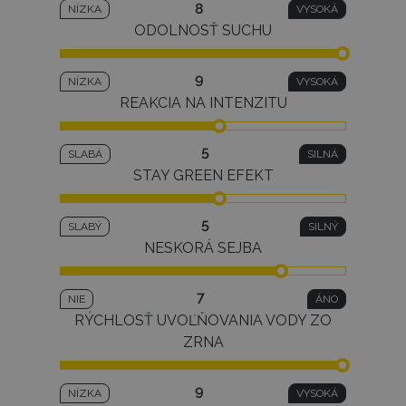
8
NÍZKA
VYSOKÁ
ODOLNOSŤ SUCHU
9
NÍZKA
VYSOKÁ
REAKCIA NA INTENZITU
5
SLABÁ
SILNÁ
STAY GREEN EFEKT
5
SLABÝ
SILNÝ
NESKORÁ SEJBA
7
NIE
ÁNO
RÝCHLOSŤ UVOĽŇOVANIA VODY ZO
ZRNA
9
NÍZKA
VYSOKÁ