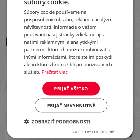
súbory cookie.
Súbory cookie používame na
prispôsobenie obsahu, reklám a analýzu
návštevnosti. Informácie o vašom
používaní našej stránky zdieľame aj s
Prednosti
našimi reklamnými a analytickými
partnermi, ktorí ich môžu kombinovať s
inými informáciami, ktoré ste im poskytli
alebo ktoré zhromaždili pri používaní ich
špoľahlivá úroda zrna
1.
služieb.
Prečítať viac
PRIJAŤ VŠETKO
vysoká odolnosť voči suchu
2.
PRIJAŤ NEVYHNUTNÉ
ZOBRAZIŤ PODROBNOSTI
POWERED BY COOKIESCRIPT
menej pozberových zvyškov
3.