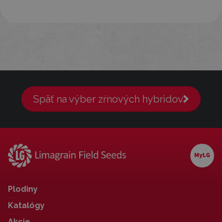
Späť na výber zŕnových hybridov
Plodiny
Katalógy
Akcie