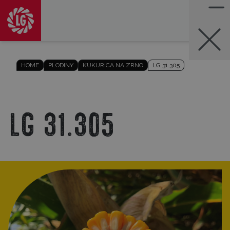
HOME
PLODINY
KUKURICA NA ZRNO
LG 31.305
LG 31.305