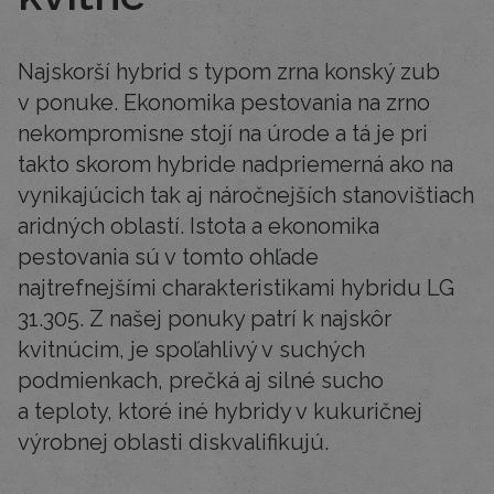
Najskorší hybrid s typom zrna konský zub
v ponuke. Ekonomika pestovania na zrno
nekompromisne stojí na úrode a tá je pri
takto skorom hybride nadpriemerná ako na
vynikajúcich tak aj náročnejších stanovištiach
aridných oblastí. Istota a ekonomika
pestovania sú v tomto ohľade
najtrefnejšími charakteristikami hybridu LG
31.305. Z našej ponuky patrí k najskôr
kvitnúcim, je spoľahlivý v suchých
podmienkach, prečká aj silné sucho
a teploty, ktoré iné hybridy v kukuričnej
výrobnej oblasti diskvalifikujú.