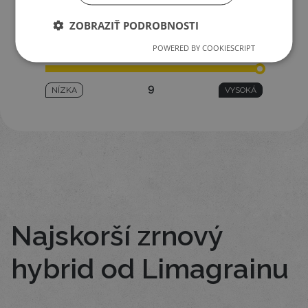
5
NIE
ÁNO
ZOBRAZIŤ PODROBNOSTI
RÝCHLOSŤ UVOĽŇOVANIA VODY ZO
POWERED BY COOKIESCRIPT
ZRNA
9
NÍZKA
VYSOKÁ
Najskorší zrnový
hybrid od Limagrainu