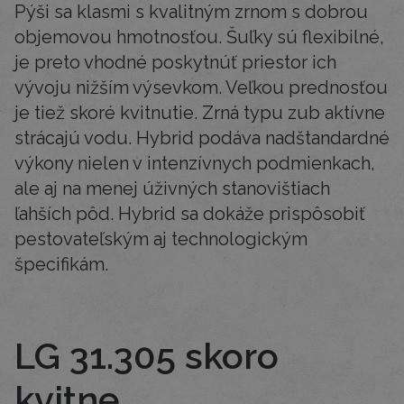
Pýši sa klasmi s kvalitným zrnom s dobrou
objemovou hmotnosťou. Šuľky sú flexibilné,
je preto vhodné poskytnúť priestor ich
vývoju nižším výsevkom. Veľkou prednosťou
je tiež skoré kvitnutie. Zrná typu zub aktívne
strácajú vodu. Hybrid podáva nadštandardné
výkony nielen v intenzívnych podmienkach,
ale aj na menej úživných stanovištiach
ľahších pôd. Hybrid sa dokáže prispôsobiť
pestovateľským aj technologickým
špecifikám.
LG 31.305 skoro
kvitne