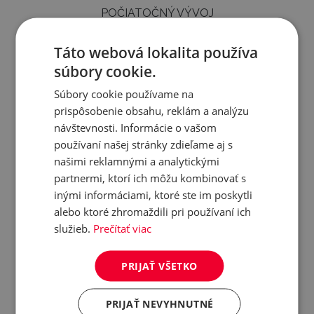
POČIATOČNÝ VÝVOJ
Táto webová lokalita používa
7
POMALÝ
RÝCHLY
súbory cookie.
ODOLNOSŤ CHLADU
Súbory cookie používame na
7
prispôsobenie obsahu, reklám a analýzu
NÍZKA
VYSOKÁ
ODOLNOSŤ SUCHU
návštevnosti. Informácie o vašom
používaní našej stránky zdieľame aj s
našimi reklamnými a analytickými
8
NÍZKA
VYSOKÁ
partnermi, ktorí ich môžu kombinovať s
REAKCIA NA INTENZITU
inými informáciami, ktoré ste im poskytli
alebo ktoré zhromaždili pri používaní ich
6
SLABÁ
SILNÁ
služieb.
Prečítať viac
STAY GREEN EFEKT
PRIJAŤ VŠETKO
6
SLABÝ
SILNÝ
NESKORÁ SEJBA
PRIJAŤ NEVYHNUTNÉ