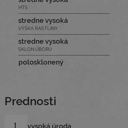
HTS
stredne vysoká
VÝŠKA RASTLINY
stredne vysoká
SKLON ÚBORU
polosklonený
Prednosti
vysoká úroda
1.