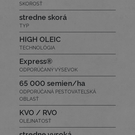
SKOROSŤ
stredne skorá
TYP
HIGH OLEIC
TECHNOLÓGIA
Express®
ODPORÚČANÝ VÝSEVOK
65 000 semien/ha
ODPORÚČANÁ PESTOVATEĽSKÁ
OBLASŤ
KVO / RVO
OLEJNATOSŤ
stredne vysoká