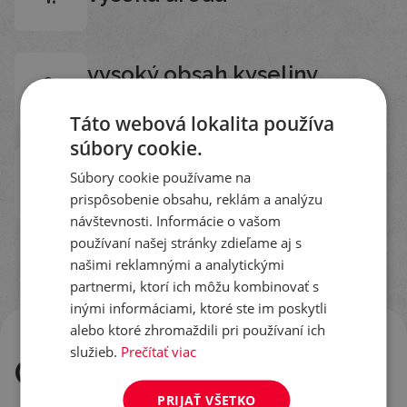
vysoký obsah kyseliny
2.
olejovej v oleji
Táto webová lokalita používa
súbory cookie.
odolnosť voči účinnej látke
Súbory cookie používame na
3.
tribenuronmethyl
prispôsobenie obsahu, reklám a analýzu
návštevnosti. Informácie o vašom
používaní našej stránky zdieľame aj s
našimi reklamnými a analytickými
partnermi, ktorí ich môžu kombinovať s
inými informáciami, ktoré ste im poskytli
alebo ktoré zhromaždili pri používaní ich
služieb.
Prečítať viac
Odolnosť voči
PRIJAŤ VŠETKO