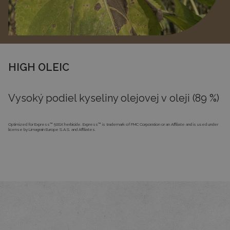
HIGH OLEIC
Vysoký podiel kyseliny olejovej v oleji (89 %)
Optimized for Express™ 50SX herbicide. Express™ is trademark of FMC Corporation or an Affiliate and is used under
license by Limagrain Europe S.A.S. and Affiliates.