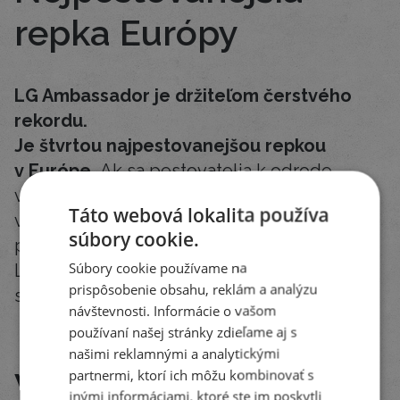
repka Európy
LG Ambassador je držiteľom čerstvého
rekordu.
Je štvrtou najpestovanejšou repkou
v Európe.
Ak sa pestovatelia k odrode
vracajú, znamená to, že obstála. Ak sa k nej
Táto webová lokalita používa
vracajú opakovane, obstála v rôznych
súbory cookie.
podmienkach jednotlivých ročníkov. Taký je
Súbory cookie používame na
LG Ambassador. Skrátka, môžete sa naň
prispôsobenie obsahu, reklám a analýzu
spoľahnúť.
návštevnosti. Informácie o vašom
používaní našej stránky zdieľame aj s
našimi reklamnými a analytickými
Vaše úrody v praxi
partnermi, ktorí ich môžu kombinovať s
inými informáciami, ktoré ste im poskytli