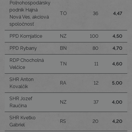
Poľnohospodársky
podnik Hajná
TO
36
4,47
Nová Ves, akciová
spoločnosť
PPD Komjatice
NZ
100
4,50
PPD Rybany
BN
80
4,70
RDP Chocholná
TN
11
4,60
Velčice
SHR Anton
RA
12
5,00
Kovalčík
SHR Jozef
NZ
37
4,00
Raučina
SHR Kvetko
RS
20
4,20
Gabriel