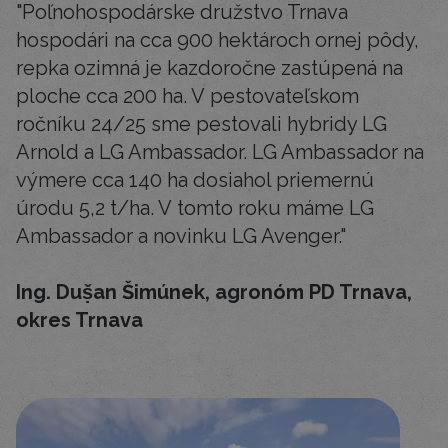
"Poľnohospodárske družstvo Trnava
hospodári na cca 900 hektároch ornej pôdy,
repka ozimná je kazdoročne zastúpená na
ploche cca 200 ha. V pestovateľskom
ročníku 24/25 sme pestovali hybridy LG
Arnold a LG Ambassador. LG Ambassador na
výmere cca 140 ha dosiahol priemernú
úrodu 5,2 t/ha. V tomto roku máme LG
Ambassador a novinku LG Avenger."
Ing. Duṣ̌an Šimúnek, agronóm PD Trnava,
okres Trnava