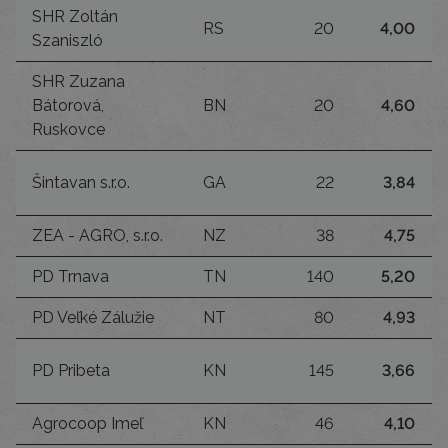
SHR Zoltán
RS
20
4,00
Szaniszló
SHR Zuzana
Bátorová,
BN
20
4,60
Ruskovce
Šintavan s.r.o.
GA
22
3,84
ZEA - AGRO, s.r.o.
NZ
38
4,75
PD Trnava
TN
140
5,20
PD Veľké Zálužie
NT
80
4,93
PD Pribeta
KN
145
3,66
Agrocoop Imeľ
KN
46
4,10