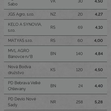
VK
30
4,50
Sabo
JGS Agro, s.r.o.
NZ
20
4,27
KEĽO A SYNOVIA,
RS
69
4,10
s.r.o.
MATYAS s.r.o.
RS
60
4,00
MVL AGRO
BN
140
4,84
Bánovce n/B
Nová Bodva
KS
120
4,50
družstvo
PD Bebrava Veľké
BN
24
4,40
Chlievany
PD Devio Nové
NR
258
5,28
Sady