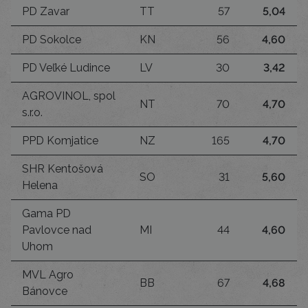
PD Zavar
TT
57
5,04
PD Sokolce
KN
56
4,60
PD Veľké Ludince
LV
30
3,42
AGROVINOL, spol
NT
70
4,70
s.r.o.
PPD Komjatice
NZ
165
4,70
SHR Kentošová
SO
31
5,60
Helena
Gama PD
Pavlovce nad
MI
44
4,60
Uhom
MVL Agro
BB
67
4,68
Bánovce