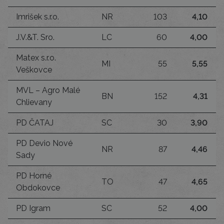
Imrišek s.r.o.
NR
103
4,10
J.V.&T. Sro.
LC
60
4,00
Matex s.r.o.
MI
55
5,55
Veškovce
MVL – Agro Malé
BN
152
4,31
Chlievany
PD ČATAJ
SC
30
3,90
PD Devio Nové
NR
87
4,46
Sady
PD Horné
TO
47
4,65
Obdokovce
PD Igram
SC
52
4,00