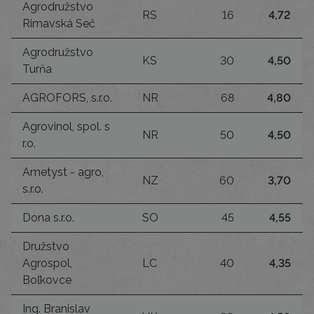
Agrodružstvo
RS
16
4,72
Rimavská Seč
Agrodružstvo
KS
30
4,50
Turňa
AGROFORS, s.r.o.
NR
68
4,80
Agrovinol, spol. s
NR
50
4,50
r.o.
Ametyst - agro,
NZ
60
3,70
s.r.o.
Dona s.r.o.
SO
45
4,55
Družstvo
Agrospol,
LC
40
4,35
Boľkovce
Ing. Branislav