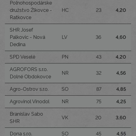
Poľnohospodárske
družstvo Žlkovce -
HC
23
4,20
Ratkovce
SHR Josef
Palkovic - Nová
LV
36
4,60
Dedina
SPD Veselé
PN
43
4,20
AGROFORS s.r.o.
NR
32
4,56
Dolné Obdokovce
Agro-Ostrov s.r.o.
SO
87
4,85
Agrovinol Vinodol
NR
75
4,25
Branislav Sabo
VK
20
3,60
SHR
Dona s.r.o.
SO
45
4,55