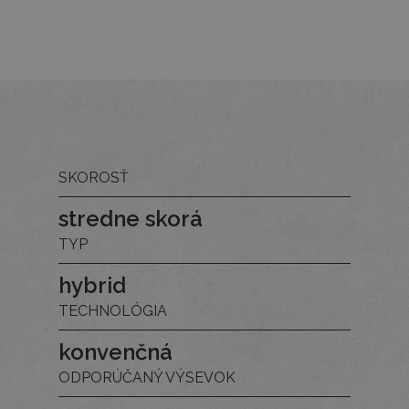
SKOROSŤ
stredne skorá
TYP
hybrid
TECHNOLÓGIA
konvenčná
ODPORÚČANÝ VÝSEVOK