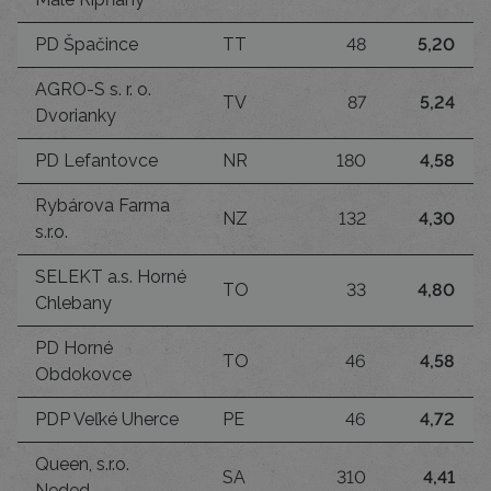
PD Špačince
TT
48
5,20
AGRO-S s. r. o.
TV
87
5,24
Dvorianky
PD Lefantovce
NR
180
4,58
Rybárova Farma
NZ
132
4,30
s.r.o.
SELEKT a.s. Horné
TO
33
4,80
Chlebany
PD Horné
TO
46
4,58
Obdokovce
PDP Veľké Uherce
PE
46
4,72
Queen, s.r.o.
SA
310
4,41
Neded