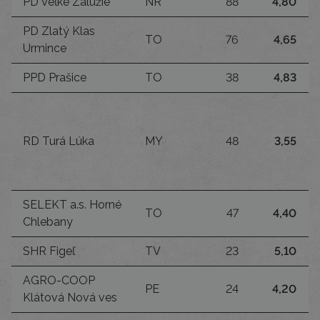
PD Veľké Zálužie
NR
88
4,80
PD Zlatý Klas
TO
76
4,65
Urmince
PPD Prašice
TO
38
4,83
RD Turá Lúka
MY
48
3,55
SELEKT a.s. Horné
TO
47
4,40
Chlebany
SHR Figeľ
TV
23
5,10
AGRO-COOP
PE
24
4,20
Klátová Nová ves