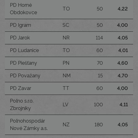
PD Horné
TO
50
4,22
Obdokovce
PD Igram
SC
50
4,00
PD Jarok
NR
114
4,05
PD Ludanice
TO
60
4,01
PD Piešťany
PN
70
4,60
PD Považany
NM
15
4,70
PD Zavar
TT
60
4,00
Poľno s.r.o.
LV
100
4,11
Zbrojníky
Poľnohospodár
NZ
180
4,05
Nové Zámky a.s.