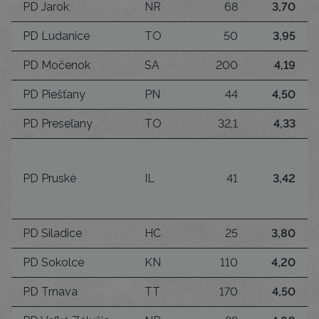
PD Jarok
NR
68
3,70
PD Ludanice
TO
50
3,95
PD Močenok
SA
200
4,19
PD Piešťany
PN
44
4,50
PD Preseľany
TO
32,1
4,33
PD Pruské
IL
41
3,42
PD Siladice
HC
25
3,80
PD Sokolce
KN
110
4,20
PD Trnava
TT
170
4,50