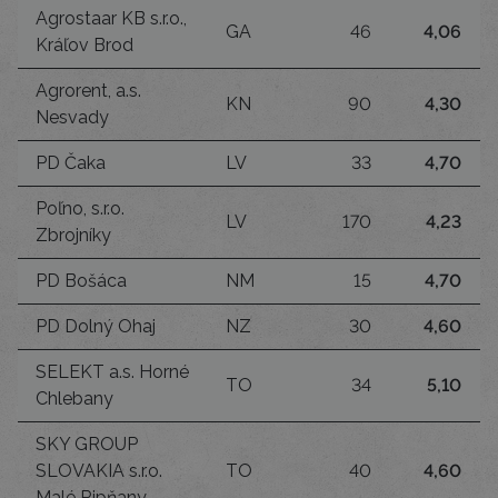
Agrostaar KB s.r.o.,
GA
46
4,06
Kráľov Brod
Agrorent, a.s.
KN
90
4,30
Nesvady
PD Čaka
LV
33
4,70
Poľno, s.r.o.
LV
170
4,23
Zbrojníky
PD Bošáca
NM
15
4,70
PD Dolný Ohaj
NZ
30
4,60
SELEKT a.s. Horné
TO
34
5,10
Chlebany
SKY GROUP
SLOVAKIA s.r.o.
TO
40
4,60
Malé Ripňany