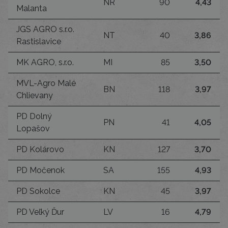
NR
90
4,43
Malanta
JGS AGRO s.r.o.
NT
40
3,86
Rastislavice
MK AGRO, s.r.o.
MI
85
3,50
MVL-Agro Malé
BN
118
3,97
Chlievany
PD Dolný
PN
41
4,05
Lopašov
PD Kolárovo
KN
127
3,70
PD Močenok
SA
155
4,93
PD Sokolce
KN
45
3,97
PD Veľký Ďur
LV
16
4,79