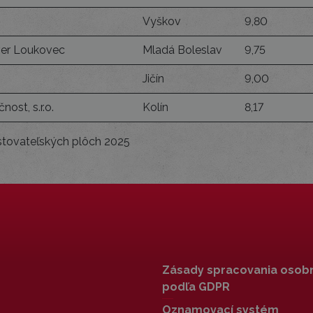
Vyškov
9,80
ver Loukovec
Mladá Boleslav
9,75
Jičín
9,00
ost, s.r.o.
Kolín
8,17
stovateľských plôch 2025
Zásady spracovania osob
podľa GDPR
Oznamovací systém