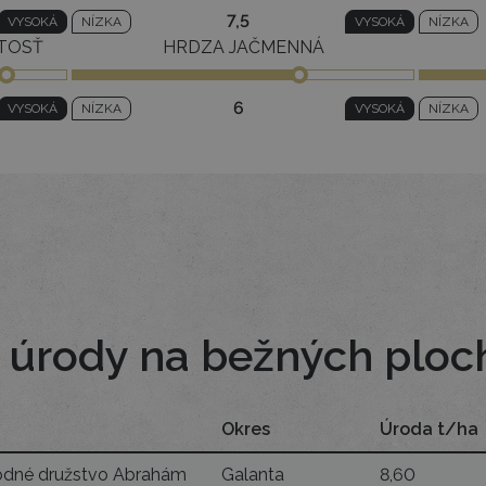
7,5
VYSOKÁ
NÍZKA
VYSOKÁ
NÍZKA
TOSŤ
HRDZA JAČMENNÁ
6
VYSOKÁ
NÍZKA
VYSOKÁ
NÍZKA
 úrody na bežných ploc
Okres
Úroda t/ha
dné družstvo Abrahám
Galanta
8,60