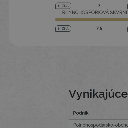
7
NÍZKA
RHYNCHOSPÓRIOVÁ ŠKVRNI
7,5
NÍZKA
Vynikajúce
Podnik
Poľnohospodársko-obcho