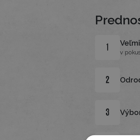
Prednos
Veľmi
1
v pokus
Odrod
2
Výbor
3