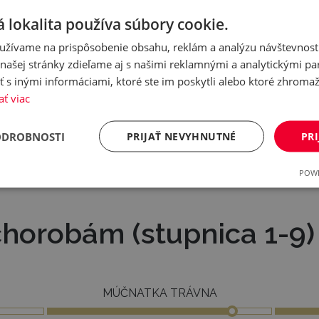
ý aj po obilnine a pre neskorú sejbu
 lokalita používa súbory cookie.
užívame na prispôsobenie obsahu, reklám a analýzu návštevnosti
ašej stránky zdieľame aj s našimi reklamnými a analytickými par
 inými informáciami, ktoré ste im poskytli alebo ktoré zhromažd
 dobrá zimuvzdornosť
ať viac
ODROBNOSTI
PRIJAŤ NEVYHNUTNÉ
PRI
POWE
chorobám (stupnica 1-9)
U
MÚČNATKA TRÁVNA