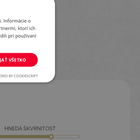
. Informácie o
tnermi, ktorí ich
ili pri používaní
JAŤ VŠETKO
RED BY COOKIESCRIPT
HNEDÁ ŠKVRNITOSŤ