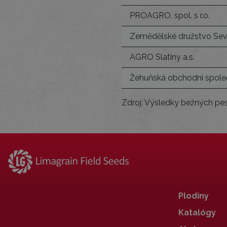
PROAGRO, spol. s r.o.
Zemědělské družstvo Se
AGRO Slatiny a.s.
Žehuňská obchodní společn
Zdroj: Výsledky bežných pe
Plodiny
Katalógy