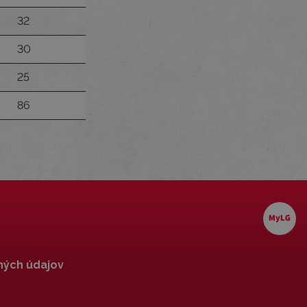
32
30
25
86
ných údajov