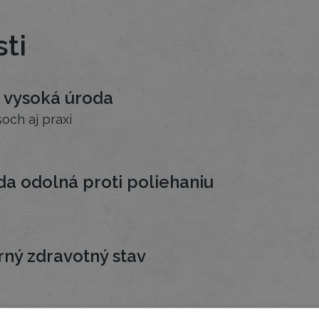
ti
 vysoká úroda
och aj praxi
a odolná proti poliehaniu
ný zdravotný stav