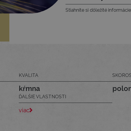
Stiahnite si dôležité informácie
KVALITA
SKORO
kŕmna
polo
ĎALŠIE VLASTNOSTI
viac