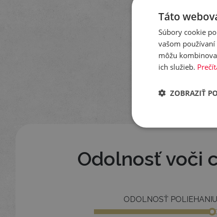
Vhodn
Táto webová
Súbory cookie po
vašom používaní n
môžu kombinovať s
Veľmi
ich služieb.
Prečít
ZOBRAZIŤ P
Odolnosť voči 
ODOLNOSŤ POLIEHANI