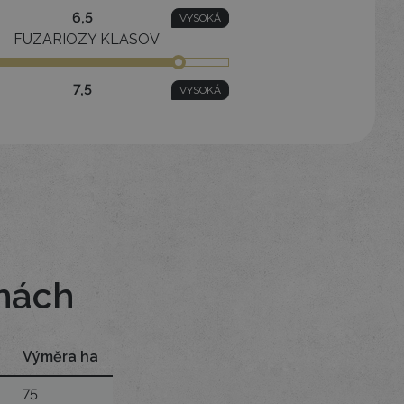
6,5
VYSOKÁ
FUZARIOZY KLASOV
7,5
VYSOKÁ
hách
Výměra ha
75