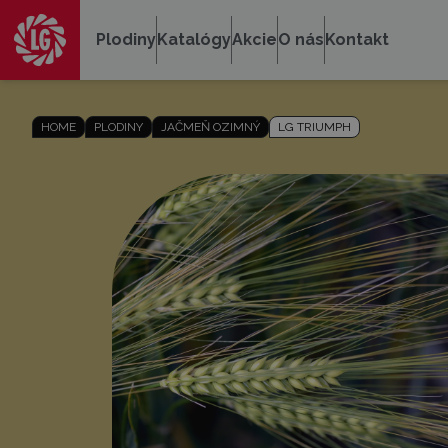
Plodiny
Katalógy
Akcie
O nás
Kontakt
HOME
PLODINY
JAČMEŇ OZIMNÝ
LG TRIUMPH