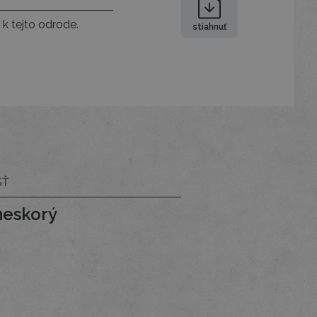
 k tejto odrode.
stiahnuť
SŤ
neskorý