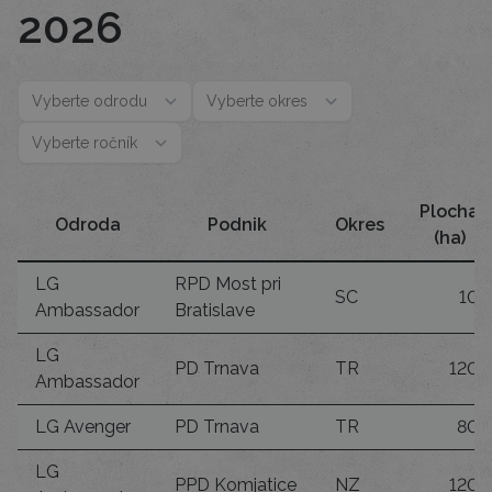
2026
Plocha
Odroda
Podnik
Okres
(ha)
LG
RPD Most pri
SC
10
Ambassador
Bratislave
LG
PD Trnava
TR
120
Ambassador
LG Avenger
PD Trnava
TR
80
LG
PPD Komjatice
NZ
120