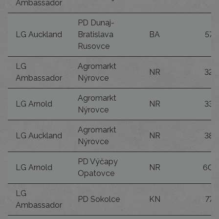
Ambassador
PD Dunaj-
LG Auckland
Bratislava
BA
57
Rusovce
LG
Agromarkt
NR
32
Ambassador
Nýrovce
Agromarkt
LG Arnold
NR
33
Nýrovce
Agromarkt
LG Auckland
NR
38
Nýrovce
PD Výčapy
LG Arnold
NR
60
Opatovce
LG
PD Sokolce
KN
77
Ambassador