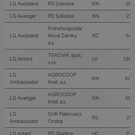
LG Auckland
PD Sokolce
KN
29
LG Avenger
PD Sokolce
KN
27
Poľnohospodár
LG Auckland
Nové Zámky
NZ
54
a.s.
TEKOVIA, spol.
LG Arnold
LV
130
s r.o
LG
AGROCOOP
KN
60
Ambassador
Imeľ, a.s.
AGROCOOP
LG Avenger
KN
50
Imeľ, a.s.
LG
SHR Palkovacs
RS
21
Ambassador
Ondrej
LG Adapt
PD Siladice
HC
23