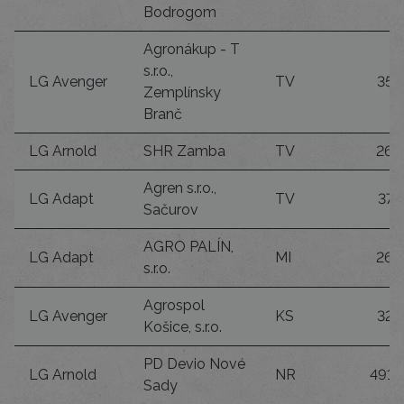
Bodrogom
Agronákup - T
s.r.o.,
LG Avenger
TV
35
Zemplínsky
Branč
LG Arnold
SHR Zamba
TV
26
Agren s.r.o.,
LG Adapt
TV
37
Sačurov
AGRO PALÍN,
LG Adapt
MI
26
s.r.o.
Agrospol
LG Avenger
KS
32
Košice, s.r.o.
PD Devio Nové
LG Arnold
NR
491
Sady