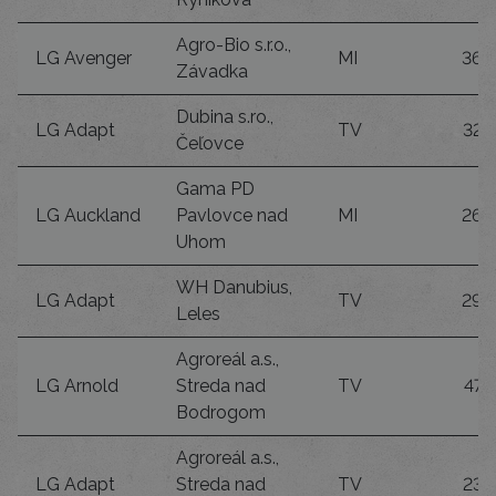
Agro-Bio s.r.o.,
LG Avenger
MI
36
Závadka
Dubina s.ro.,
LG Adapt
TV
32
Čeľovce
Gama PD
LG Auckland
Pavlovce nad
MI
26
Uhom
WH Danubius,
LG Adapt
TV
29
Leles
Agroreál a.s.,
LG Arnold
Streda nad
TV
47
Bodrogom
Agroreál a.s.,
LG Adapt
Streda nad
TV
23