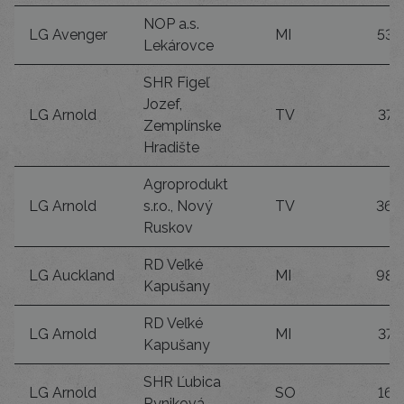
NOP a.s.
LG Avenger
MI
53
Lekárovce
SHR Figeľ
Jozef,
LG Arnold
TV
37
Zemplínske
Hradište
Agroprodukt
LG Arnold
s.r.o., Nový
TV
36
Ruskov
RD Veľké
LG Auckland
MI
98
Kapušany
RD Veľké
LG Arnold
MI
37
Kapušany
SHR Ľubica
LG Arnold
SO
16
Ryniková