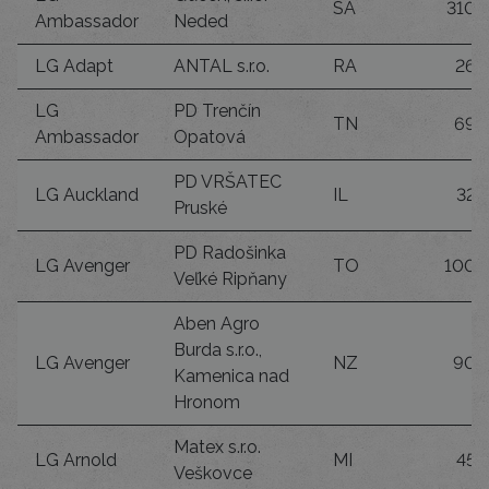
SA
310
Ambassador
Neded
LG Adapt
ANTAL s.r.o.
RA
26
LG
PD Trenčín
TN
69
Ambassador
Opatová
PD VRŠATEC
LG Auckland
IL
32
Pruské
PD Radošinka
LG Avenger
TO
100
Veľké Ripňany
Aben Agro
Burda s.r.o.,
LG Avenger
NZ
90
Kamenica nad
Hronom
Matex s.r.o.
LG Arnold
MI
45
Veškovce