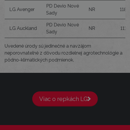
PD Devio Nové
LG Avenger
NR
118
Sady
PD Devio Nové
LG Auckland
NR
111
Sady
Uvedené úrody sú jedinečné a navzájom
neporovnateľné z dôvodu rozdielnej agrotechnológie a
pôdno-klimatických podmienok.
Viac o repkách LG