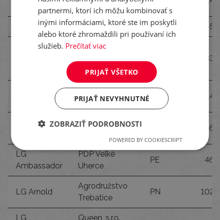
LG Avenger
NZ
24
r. o.
partnermi, ktorí ich môžu kombinovať s
inými informáciami, ktoré ste im poskytli
LG Auckland
PPD Prašice
TO
65
alebo ktoré zhromaždili pri používaní ich
služieb.
Prečítať viac
SELEKT a.s.
LG
Horné
TO
33
Ambassador
Chlebany
PRIJAŤ VŠETKO
Agrodružstvo
LG Arnold
LC
14
PRIJAŤ NEVYHNUTNÉ
Rapovce
LG
PD Horné
ZOBRAZIŤ PODROBNOSTI
TO
46
Ambassador
Obdokovce
POWERED BY COOKIESCRIPT
LG
PDP Veľké
PE
46
Ambassador
Uherce
Agrodružstvo
LG Arnold
PN
102
Trebatice
LG
Queen, s.r.o.