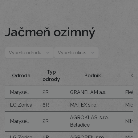
Jačmeň ozimný
Typ
Odroda
Podnik
Ok
odrody
Marysell
2R
GRANELAM a.s.
Piešť
LG Zorica
6R
MATEX s.r.o.
Mich
AGROKLAS, s.r.o.
Marysell
2R
Nitra
Beladice
LG Zorica
6R
AGROBEN s.r.o.
Mich