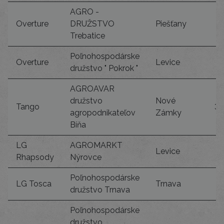
AGRO -
Overture
DRUŽSTVO
Piešťany
Trebatice
Poľnohospodárske
Overture
Levice
3
družstvo " Pokrok "
AGROAVAR
družstvo
Nové
Tango
32
agropodnikateľov
Zámky
Bíňa
LG
AGROMARKT
Levice
Rhapsody
Nýrovce
Poľnohospodárske
LG Tosca
Trnava
družstvo Trnava
Poľnohospodárske
družstvo