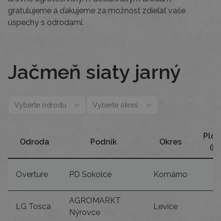
gratulujeme a ďakujeme za možnosť zdieľať vaše
úspechy s odrodami.
Jačmeň siaty jarný
Ploc
Odroda
Podnik
Okres
(ha
Overture
PD Sokolce
Komárno
AGROMARKT
LG Tosca
Levice
Nýrovce