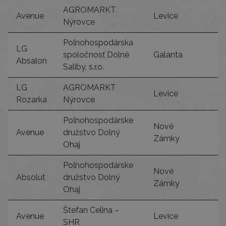
AGROMARKT
Avenue
Levice
Nýrovce
Poľnohospodárska
LG
spoločnosť Dolné
Galanta
Absalon
Saliby, s.r.o.
LG
AGROMARKT
Levice
Rozarka
Nýrovce
Poľnohospodárske
Nové
Avenue
družstvo Dolný
Zámky
Ohaj
Poľnohospodárske
Nové
Absolut
družstvo Dolný
Zámky
Ohaj
Štefan Celina –
Avenue
Levice
SHR