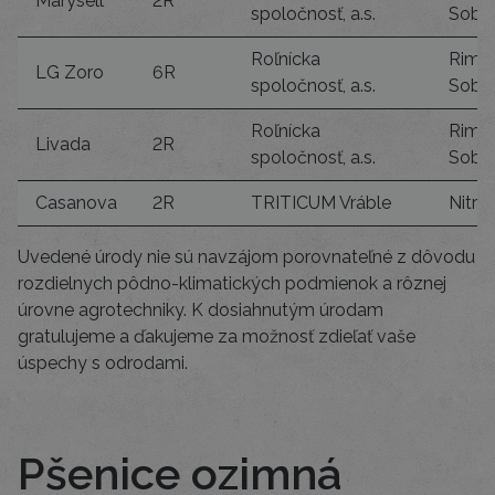
Marysell
2R
spoločnosť, a.s.
Sobo
Roľnícka
Rim.
LG Zoro
6R
spoločnosť, a.s.
Sobo
Roľnícka
Rim.
Livada
2R
spoločnosť, a.s.
Sobo
Casanova
2R
TRITICUM Vráble
Nitra
Uvedené úrody nie sú navzájom porovnateľné z dôvodu
rozdielnych pôdno-klimatických podmienok a rôznej
úrovne agrotechniky. K dosiahnutým úrodam
gratulujeme a ďakujeme za možnosť zdieľať vaše
úspechy s odrodami.
Pšenice ozimná