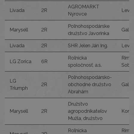
AGROMARKT
Livada
2R
Levic
Nýrovce
Poľnohospodárske
Marysell
2R
Galan
družstvo Javorinka
Livada
2R
SHR Jelen Ján Ing.
Levic
Roľnícka
Rim.
LG Zorica
6R
spoločnosť, a.s.
Sobo
Poľnohospodársko-
LG
2R
obchodné družstvo
Galan
Triumph
Abrahám
Družstvo
Marysell
2R
agropodnikateľov
Komá
Mužla, družstvo
Roľnícka
Rim.