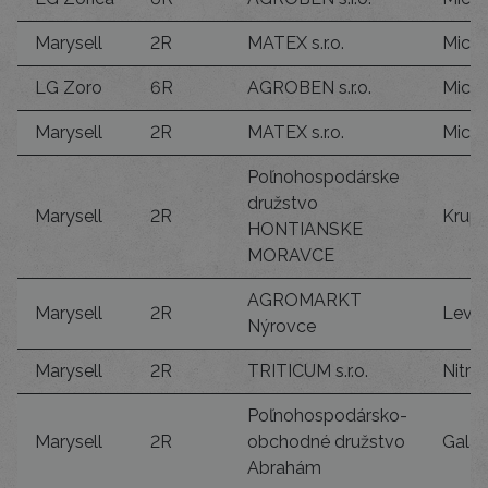
Marysell
2R
MATEX s.r.o.
Mich
LG Zoro
6R
AGROBEN s.r.o.
Mich
Marysell
2R
MATEX s.r.o.
Mich
Poľnohospodárske
družstvo
Marysell
2R
Krupi
HONTIANSKE
MORAVCE
AGROMARKT
Marysell
2R
Levic
Nýrovce
Marysell
2R
TRITICUM s.r.o.
Nitra
Poľnohospodársko-
Marysell
2R
obchodné družstvo
Galan
Abrahám