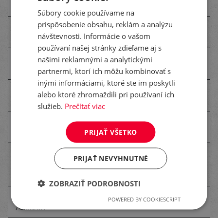
GRANELAM a.s.
Piešťany
Absalon
Súbory cookie používame na
prispôsobenie obsahu, reklám a analýzu
LG
Poľnohospodárske
Komárno
návštevnosti. Informácie o vašom
Aikido
družstvo Sokolce
používaní našej stránky zdieľame aj s
Poľnohospodárske
našimi reklamnými a analytickými
Airbus
Komárno
družstvo Sokolce
partnermi, ktorí ich môžu kombinovať s
inými informáciami, ktoré ste im poskytli
Poľnohospodárske
alebo ktoré zhromaždili pri používaní ich
Absolut
Komárno
družstvo Sokolce
služieb.
Prečítať viac
LG
Zelenina Nižná
Košice
PRIJAŤ VŠETKO
Aikido
Myšľa, s. r. o.
Poľnohospodársko-
PRIJAŤ NEVYHNUTNÉ
LG
obchodné družstvo
Galanta
Mocca
Abrahám
ZOBRAZIŤ PODROBNOSTI
LG
POWERED BY COOKIESCRIPT
MATEX, s.r.o.
Michalovce
Absalon