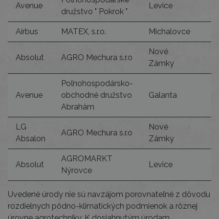
Avenue
Levice
družstvo " Pokrok "
Airbus
MATEX, s.r.o.
Michalovce
Nové
Absolut
AGRO Mechura s.r.o
Zámky
Poľnohospodársko-
Avenue
obchodné družstvo
Galanta
1
Abrahám
LG
Nové
AGRO Mechura s.r.o
Absalon
Zámky
AGROMARKT
Absolut
Levice
Nýrovce
Uvedené úrody nie sú navzájom porovnateľné z dôvodu
rozdielnych pôdno-klimatických podmienok a rôznej
úrovne agrotechniky. K dosiahnutým úrodam