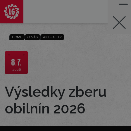
HOME
O NÁS
AKTUALITY
8.7.
2026
Výsledky zberu
obilnín 2026