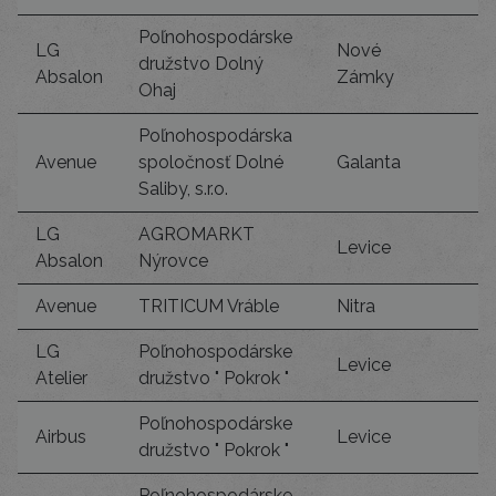
Poľnohospodárske
LG
Nové
družstvo Dolný
Absalon
Zámky
Ohaj
Poľnohospodárska
Avenue
spoločnosť Dolné
Galanta
Saliby, s.r.o.
LG
AGROMARKT
Levice
Absalon
Nýrovce
Avenue
TRITICUM Vráble
Nitra
LG
Poľnohospodárske
Levice
Atelier
družstvo " Pokrok "
Poľnohospodárske
Airbus
Levice
družstvo " Pokrok "
Poľnohospodárske