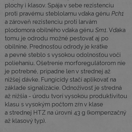
plochy i klasov. Spája v sebe rezistenciu
proti pravému steblolamu vďaka génu
Pch1
a zároveň rezistenciu proti larvám
plodomora obilného vďaka génu
Sm1
. Vďaka
tomu je odrodu možné pestovať aj po
obilnine. Prednosťou odrody je krátke
a pevné steblo s vysokou odolnosťou voči
poliehaniu. Ošetrenie morforegulátorom nie
je potrebné, prípadne len v strednej až
nižšej dávke. Fungicídy stačí aplikovať na
základe signalizácie. Odnoživosť je stredná
až nižšia - úrodu tvorí vysokou produktivitou
klasu s vysokým počtom zŕn v klase
a strednej HTZ na úrovni 43 g (kompenzačný
až klasový typ).