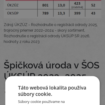
Zdroj: ÚKZÚZ - Rozhodnutie o registrácii odrody 2025,
trojročný priemer 2022–2024 - skorý sortiment,
Rozhodnutie o registrácii odrody ÚKSÚP SR 2026,
hodnoty z roku 2023
Špičková úroda v ŠOS
ÚKSÚP 2023–2025
Táto webová lokalita používa
súbory cookie.
Súbory cookie používame na