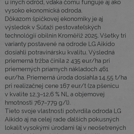
u iných odrôd, vďaka čomu funguje aj ako
vysoko ekonomická odroda.
Dôkazom špičkovej ekonomiky je aj
výsledok v Súťaži pestovateľských
technológií obilnín Kroměříž 2025. Všetky tri
varianty postavené na odrode LG Aikido
dosiahli potravinársku kvalitu. Výsledná
priemerná tržba činila 2 435 eur/ha pri
priemerných priamych nákladoch 461
eur/ha. Priemerná úroda dosiahla 14,55 t/ha
pri realizačnej cene 167 eur/t (za pšenicu
v kvalite 12,3–12,6 % NL a objemovej
hmotnosti 767–779 g/l).
Tieto svoje vlastnosti potvrdila odroda LG
Aikido aj na celej rade ďalších pokusných
lokalít vysokými úrodami (aj v neošetrených