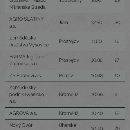
družstvo TRÍBEČ
Topolčany
9,00
29
Nitrianska Streda
AGRO SLATINY
Jičín
12,50
30
a.s.
Zemědělské
Prostějov
11,50
16
družstvo Výšovice
FARMA Ing. Josef
Prostějov
10,88
17
Zatloukal s.r.o.
ZS Pobečví a.s.
Přerov
10,68
10
Zemědělský
podnik Kvasicko,
Kroměříž
10,66
9
a.s.
AGROVA a.s.
Kroměříž
10,40
12
Nový Dvůr
Uherské
10,40
79