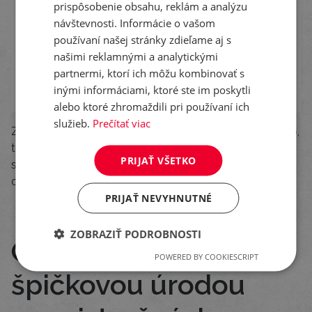
prispôsobenie obsahu, reklám a analýzu
návštevnosti. Informácie o vašom
používaní našej stránky zdieľame aj s
našimi reklamnými a analytickými
partnermi, ktorí ich môžu kombinovať s
inými informáciami, ktoré ste im poskytli
alebo ktoré zhromaždili pri používaní ich
služieb.
Prečítať viac
Zdroj: Rozhodnutie o registrácii odrody ÚKSÚP SR 2026,
trojročný priemer 2023-2025, skorý a stredne skorý
PRIJAŤ VŠETKO
sortiment, úroda v % je uvedená na priemer kontrolných
odrôd Lorien, Dagmar, PS Jeldka
PRIJAŤ NEVYHNUTNÉ
ZOBRAZIŤ PODROBNOSTI
Osinatka so
POWERED BY COOKIESCRIPT
špičkovou úrodou