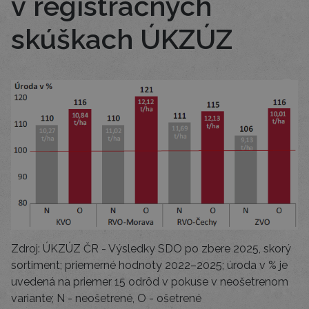
v registračných
skúškach ÚKZÚZ
Zdroj: ÚKZÚZ ČR - Výsledky SDO po zbere 2025, skorý
sortiment; priemerné hodnoty 2022–2025; úroda v % je
uvedená na priemer 15 odrôd v pokuse v neošetrenom
variante; N - neošetrené, O - ošetrené