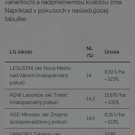
variantoch) a nadpriemernou kvalitou zrna.
Napríklad v pokusoch v nasledujúcej
tabuľke:
NL
LG Aikido
Úroda
(%)
LEGUSEM, okr. Nové Mesto
8,19 t/ha
nad Váhom (maloparcelný
14
= 123%
pokus)
ADW Lesonice, okr. Třebíč
11,67t/ha
14,2
(maloparcelný pokus)
= 101%
AGD Miroslav, okr. Znojmo
8,31 t/ha
14,5
(poloprevádzkový pokus)
= 113%
UNIAGRO Zaloňov, okr.
12,85