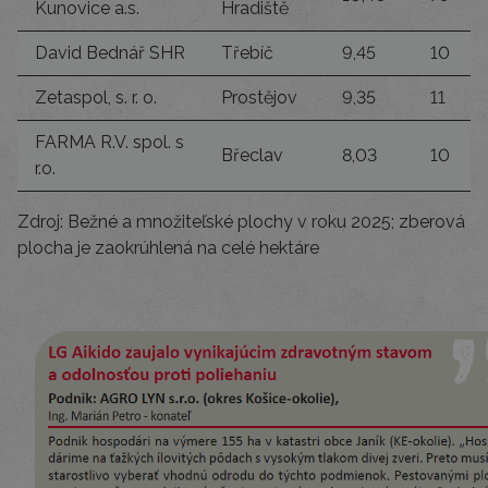
Kunovice a.s.
Hradiště
David Bednář SHR
Třebíč
9,45
10
Zetaspol, s. r. o.
Prostějov
9,35
11
FARMA R.V. spol. s
Břeclav
8,03
10
r.o.
Zdroj: Bežné a množiteľské plochy v roku 2025; zberová
plocha je zaokrúhlená na celé hektáre