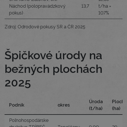
Náchod (polopravádzkový
13,7
t/ha =
pokus)
107%
Zdroj: Odrodové pokusy SR a ČR 2025
Špičkové úrody na
bežných plochách
2025
Úroda
Ploch
Podnik
okres
(t/ha)
(ha)
Poľnohospodárske