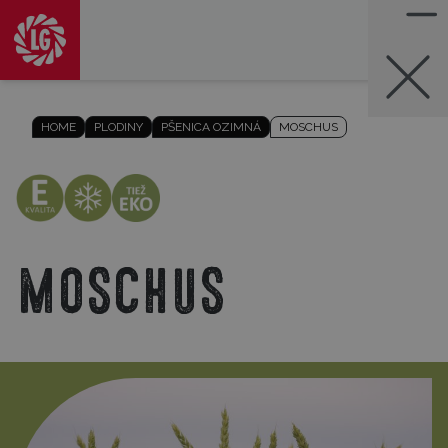
HOME
PLODINY
PŠENICA OZIMNÁ
MOSCHUS
Moschus