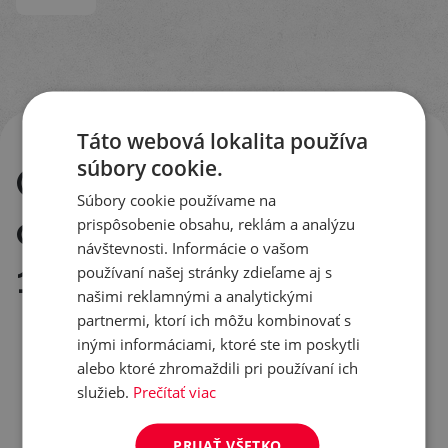
Táto webová lokalita používa
súbory cookie.
Odolnosť voči
Súbory cookie používame na
chorobám (stupnica
prispôsobenie obsahu, reklám a analýzu
návštevnosti. Informácie o vašom
1-9)
používaní našej stránky zdieľame aj s
našimi reklamnými a analytickými
partnermi, ktorí ich môžu kombinovať s
inými informáciami, ktoré ste im poskytli
ODOLNOSŤ POLIEHANIU
alebo ktoré zhromaždili pri používaní ich
služieb.
Prečítať viac
7
NÍZKA
VYSOKÁ
MÚČNATKA TRÁVNA
PRIJAŤ VŠETKO