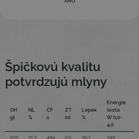
ÁNO
Špičkovú kvalitu
potvrdzujú mlyny
Energie
OH
NL
ČP
ZT
Lepek
těsta
P
gl
%
s
ml
%
W (10-
P
4J)
825
15,7
484
63
36,1
348
0