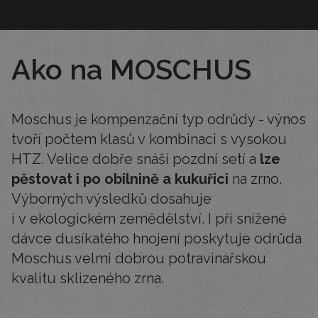
Ako na MOSCHUS
Moschus je kompenzační typ odrůdy - výnos
tvoří počtem klasů v kombinaci s vysokou
HTZ. Velice dobře snáší pozdní setí a
lze
pěstovat i po obilnině a kukuřici
na zrno.
Výborných výsledků dosahuje
i v ekologickém zemědělství. I při snížené
dávce dusíkatého hnojení poskytuje odrůda
Moschus velmi dobrou potravinářskou
kvalitu sklizeného zrna.