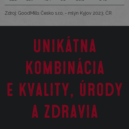
Zdroj: GoodMills Česko s.r.o. - mlýn Kyjov 2023, ČR
Unikátna
kombinácia
E kvality, úrody
a zdravia